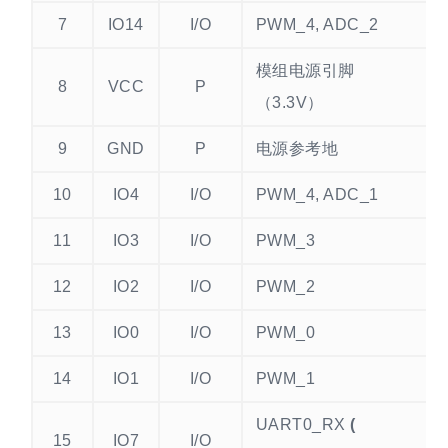
7
IO14
I/O
PWM_4, ADC_2
模组电源引脚
8
VCC
P
（3.3V）
9
GND
P
电源参考地
10
IO4
I/O
PWM_4, ADC_1
11
IO3
I/O
PWM_3
12
IO2
I/O
PWM_2
13
IO0
I/O
PWM_0
14
IO1
I/O
PWM_1
UART0_RX
(
15
IO7
I/O