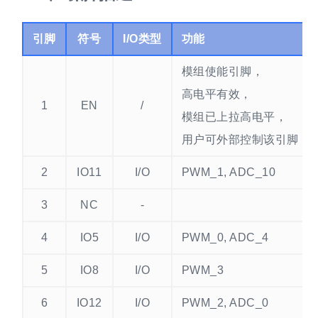
引脚
符号
I/O类型
功能
模组使能引脚，
高电平有效，
1
EN
/
模组已上拉高电平，
用户可外部控制该引脚
2
IO11
I/O
PWM_1, ADC_10
3
NC
-
4
IO5
I/O
PWM_0, ADC_4
5
IO8
I/O
PWM_3
6
IO12
I/O
PWM_2, ADC_0