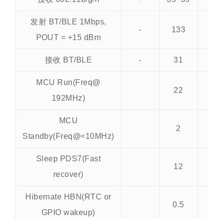
发射 BT/BLE 1Mbps,
-
133
-
POUT = +15 dBm
接收 BT/BLE
-
31
-
MCU Run(Freq@
22
192MHz)
MCU
2
Standby(Freq@<10MHz)
Sleep PDS7(Fast
12
recover)
Hibernate HBN(RTC or
0.5
GPIO wakeup)