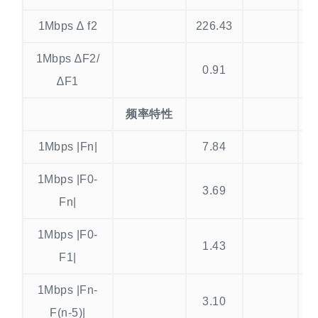
1Mbps ∆ f2
226.43
k
1Mbps ∆F2/
0.91
k
∆F1
频率特性
1Mbps |Fn|
7.84
K
1Mbps |F0-
3.69
K
Fn|
1Mbps |F0-
1.43
K
F1|
1Mbps |Fn-
3.10
K
F(n-5)|