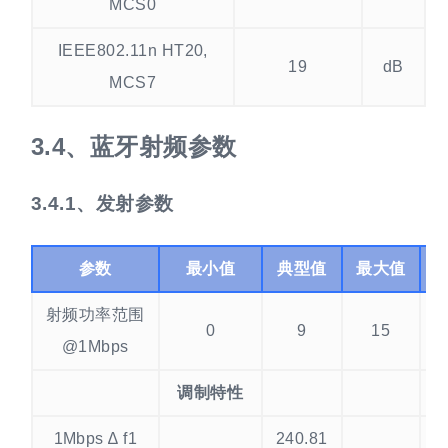
MCS0
IEEE802.11n HT20,
19
dB
MCS7
蓝牙射频参数
发射参数
参数
最小值
典型值
最大值
射频功率范围
0
9
15
d
@1Mbps
调制特性
1Mbps ∆ f1
240.81
k